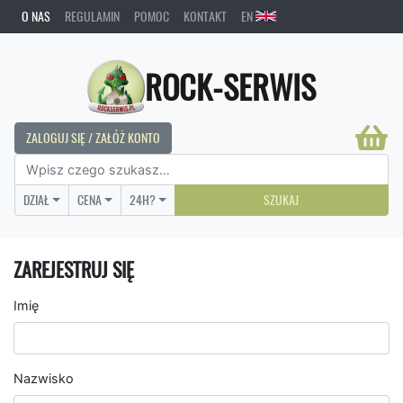
O NAS
REGULAMIN
POMOC
KONTAKT
EN
ROCK-SERWIS
ZALOGUJ SIĘ / ZAŁÓŻ KONTO
DZIAŁ
CENA
24H?
SZUKAJ
ZAREJESTRUJ SIĘ
Imię
Nazwisko