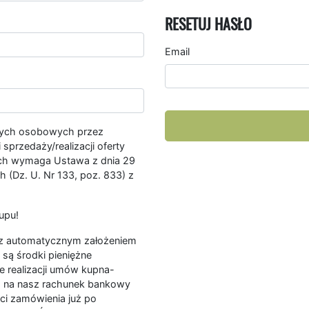
RESETUJ HASŁO
Email
nych osobowych przez
przedaży/realizacji oferty
ych wymaga Ustawa z dnia 29
 (Dz. U. Nr 133, poz. 833) z
upu!
ę z automatycznym założeniem
są środki pieniężne
e realizacji umów kupna-
a na nasz rachunek bankowy
ści zamówienia już po