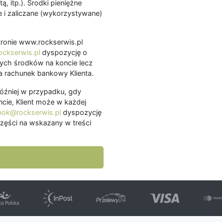
ą, itp.). Środki pieniężne
 i zaliczane (wykorzystywane)
.
 stronie www.rockserwis.pl
ckserwis.pl
dyspozycję o
ch środków na koncie lecz
 rachunek bankowy Klienta.
później w przypadku, gdy
cie, Klient może w każdej
bok@rockserwis.pl
dyspozycję
zęści na wskazany w treści