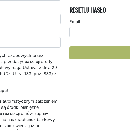
RESETUJ HASŁO
Email
nych osobowych przez
przedaży/realizacji oferty
ych wymaga Ustawa z dnia 29
 (Dz. U. Nr 133, poz. 833) z
upu!
ę z automatycznym założeniem
są środki pieniężne
e realizacji umów kupna-
a na nasz rachunek bankowy
ści zamówienia już po