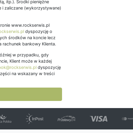
ą, itp.). Środki pieniężne
 i zaliczane (wykorzystywane)
.
 stronie www.rockserwis.pl
ckserwis.pl
dyspozycję o
ch środków na koncie lecz
 rachunek bankowy Klienta.
później w przypadku, gdy
cie, Klient może w każdej
bok@rockserwis.pl
dyspozycję
zęści na wskazany w treści