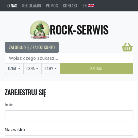
O NAS
REGULAMIN
POMOC
KONTAKT
EN
ROCK-SERWIS
ZALOGUJ SIĘ / ZAŁÓŻ KONTO
DZIAŁ
CENA
24H?
SZUKAJ
ZAREJESTRUJ SIĘ
Imię
Nazwisko