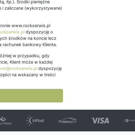
ą, itp.). Środki pieniężne
 i zaliczane (wykorzystywane)
.
 stronie www.rockserwis.pl
ckserwis.pl
dyspozycję o
ch środków na koncie lecz
 rachunek bankowy Klienta.
później w przypadku, gdy
cie, Klient może w każdej
bok@rockserwis.pl
dyspozycję
zęści na wskazany w treści