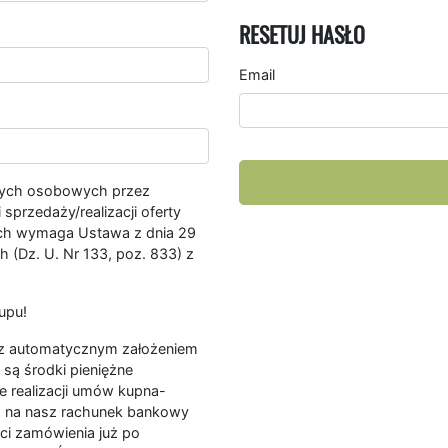
RESETUJ HASŁO
Email
nych osobowych przez
przedaży/realizacji oferty
ych wymaga Ustawa z dnia 29
 (Dz. U. Nr 133, poz. 833) z
upu!
ę z automatycznym założeniem
są środki pieniężne
e realizacji umów kupna-
a na nasz rachunek bankowy
ści zamówienia już po