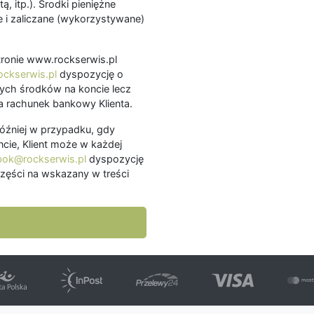
ą, itp.). Środki pieniężne
 i zaliczane (wykorzystywane)
.
 stronie www.rockserwis.pl
ckserwis.pl
dyspozycję o
ch środków na koncie lecz
 rachunek bankowy Klienta.
później w przypadku, gdy
cie, Klient może w każdej
bok@rockserwis.pl
dyspozycję
zęści na wskazany w treści