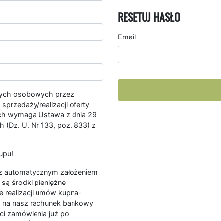
RESETUJ HASŁO
Email
nych osobowych przez
przedaży/realizacji oferty
ych wymaga Ustawa z dnia 29
 (Dz. U. Nr 133, poz. 833) z
upu!
ę z automatycznym założeniem
są środki pieniężne
e realizacji umów kupna-
a na nasz rachunek bankowy
ści zamówienia już po