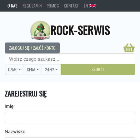
O NAS
REGULAMIN
POMOC
KONTAKT
EN
ROCK-SERWIS
ZALOGUJ SIĘ / ZAŁÓŻ KONTO
DZIAŁ
CENA
24H?
SZUKAJ
ZAREJESTRUJ SIĘ
Imię
Nazwisko